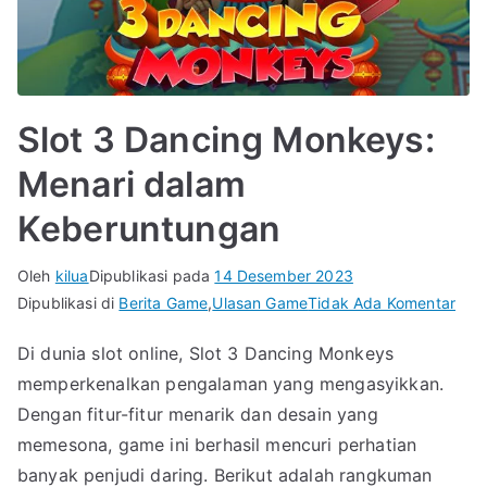
Slot 3 Dancing Monkeys:
Menari dalam
Keberuntungan
Oleh
kilua
Dipublikasi pada
14 Desember 2023
pad
Dipublikasi di
Berita Game
,
Ulasan Game
Tidak Ada Komentar
Slot
Di dunia slot online, Slot 3 Dancing Monkeys
3
memperkenalkan pengalaman yang mengasyikkan.
Dan
Mon
Dengan fitur-fitur menarik dan desain yang
Mena
memesona, game ini berhasil mencuri perhatian
dal
banyak penjudi daring. Berikut adalah rangkuman