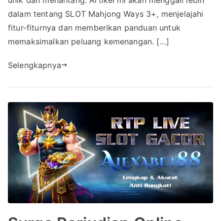
3+
dalam tentang SLOT Mahjong Ways 3+, menjelajahi
fitur-fiturnya dan memberikan panduan untuk
memaksimalkan peluang kemenangan. […]
Selengkapnya