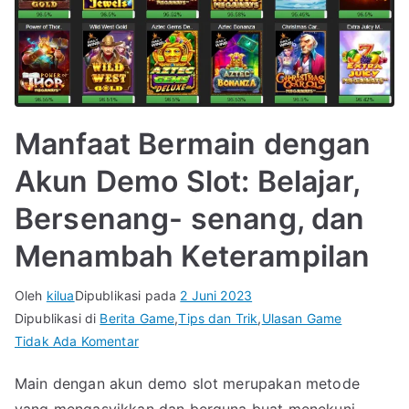
Manfaat Bermain dengan
Akun Demo Slot: Belajar,
Bersenang- senang, dan
Menambah Keterampilan
Oleh
kilua
Dipublikasi pada
2 Juni 2023
Dipublikasi di
Berita Game
,
Tips dan Trik
,
Ulasan Game
pada
Tidak Ada Komentar
Manfaat
Main dengan akun demo slot merupakan metode
Bermain
yang mengasyikkan dan berguna buat menekuni
dengan