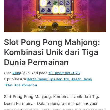
Slot Pong Pong Mahjong:
Kombinasi Unik dari Tiga
Dunia Permainan
Oleh
kilua
Dipublikasi pada
19 Desember 2023
Dipublikasi di
Berita Game
,
Tips dan Trik
,
Ulasan Game
pada
Tidak Ada Komentar
Slot
Slot Pong Pong Mahjong: Kombinasi Unik dari Tiga
Pong
Dunia Permainan Dalam dunia permainan, inovasi
Pong
Mahjong: