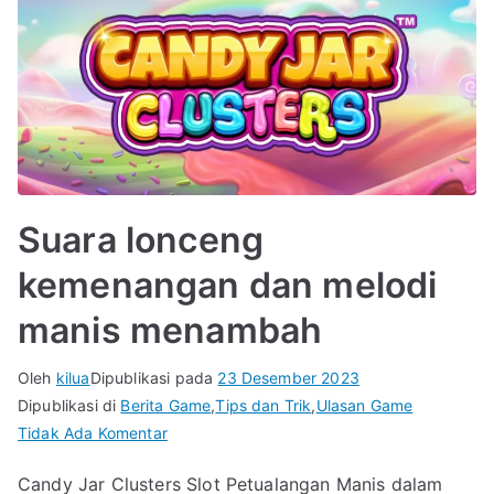
Suara lonceng
kemenangan dan melodi
manis menambah
Oleh
kilua
Dipublikasi pada
23 Desember 2023
Dipublikasi di
Berita Game
,
Tips dan Trik
,
Ulasan Game
pada
Tidak Ada Komentar
Suara
Candy Jar Clusters Slot Petualangan Manis dalam
lonceng