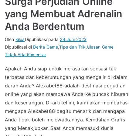
Surga Perjudian Online
yang Membuat Adrenalin
Anda Berdentum
Oleh
kilua
Dipublikasi pada
24 Juni 2023
Dipublikasi di
Berita Game
,
Tips dan Trik
,
Ulasan Game
pada
Tidak Ada Komentar
Surga
Apakah Anda siap untuk merasakan sensasi tak
Perjudian
terbatas dan keberuntungan yang mengalir di dalam
Online
yang
darah Anda? Alexabet88 adalah destinasi perjudian
Membuat
online yang akan membawa Anda ke puncak hiburan
Adrenalin
dan kesenangan. Di artikel ini, kami akan membahas
Anda
mengapa Alexabet88 begitu menarik dan mengapa
Berdentum
Anda tidak boleh melewatkannya. Keindahan Grafis
yang Menakjubkan Saat Anda memasuki dunia