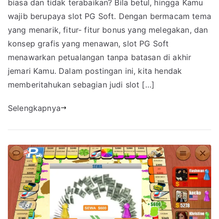
biasa dan tidak terabaikan? Bila betul, hingga Kamu
Slot
PG
wajib berupaya slot PG Soft. Dengan bermacam tema
Soft
yang menarik, fitur- fitur bonus yang melegakan, dan
konsep grafis yang menawan, slot PG Soft
menawarkan petualangan tanpa batasan di akhir
jemari Kamu. Dalam postingan ini, kita hendak
memberitahukan sebagian judi slot […]
Selengkapnya