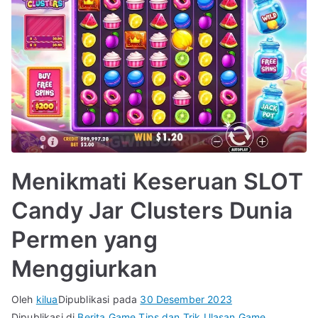
Menikmati Keseruan SLOT
Candy Jar Clusters Dunia
Permen yang
Menggiurkan
Oleh
kilua
Dipublikasi pada
30 Desember 2023
Dipublikasi di
Berita Game
,
Tips dan Trik
,
Ulasan Game