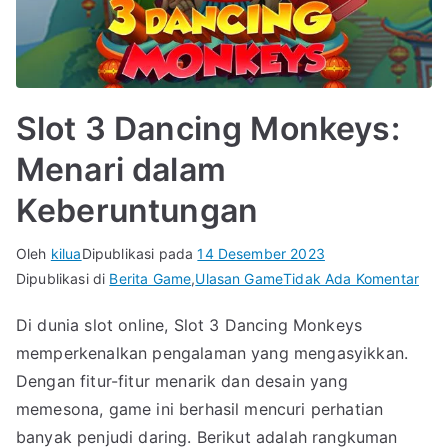
Slot 3 Dancing Monkeys:
Menari dalam
Keberuntungan
Oleh
kilua
Dipublikasi pada
14 Desember 2023
pad
Dipublikasi di
Berita Game
,
Ulasan Game
Tidak Ada Komentar
Slot
Di dunia slot online, Slot 3 Dancing Monkeys
3
memperkenalkan pengalaman yang mengasyikkan.
Dan
Mon
Dengan fitur-fitur menarik dan desain yang
Mena
memesona, game ini berhasil mencuri perhatian
dal
banyak penjudi daring. Berikut adalah rangkuman