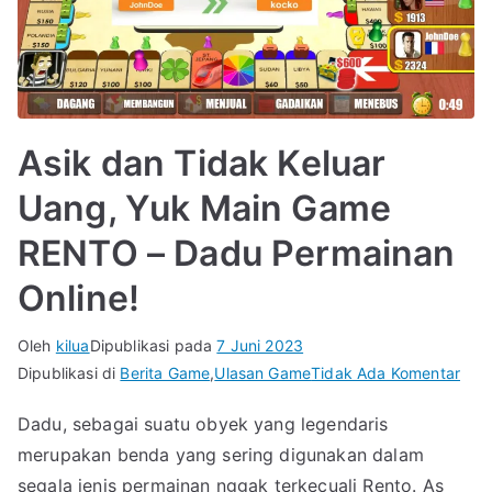
Asik dan Tidak Keluar
Uang, Yuk Main Game
RENTO – Dadu Permainan
Online!
Oleh
kilua
Dipublikasi pada
7 Juni 2023
pad
Dipublikasi di
Berita Game
,
Ulasan Game
Tidak Ada Komentar
Asik
Dadu, sebagai suatu obyek yang legendaris
dan
merupakan benda yang sering digunakan dalam
Tid
Kelu
segala jenis permainan nggak terkecuali Rento. As