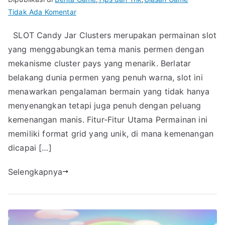
pada
Tidak Ada Komentar
Menikmati
SLOT Candy Jar Clusters merupakan permainan slot
Keseruan
yang menggabungkan tema manis permen dengan
SLOT
Candy
mekanisme cluster pays yang menarik. Berlatar
Jar
belakang dunia permen yang penuh warna, slot ini
Clusters
menawarkan pengalaman bermain yang tidak hanya
Dunia
menyenangkan tetapi juga penuh dengan peluang
Permen
kemenangan manis. Fitur-Fitur Utama Permainan ini
yang
memiliki format grid yang unik, di mana kemenangan
Menggiurkan
dicapai […]
Selengkapnya