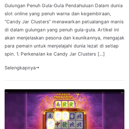
Gulungan Penuh Gula-Gula Pendahuluan Dalam dunia
kemenangan
dan
slot online yang penuh warna dan kegembiraan,
melodi
“Candy Jar Clusters” menawarkan petualangan manis
manis
di dalam gulungan yang penuh gula-gula. Artikel ini
menambah
akan menjelaskan pesona dan keunikannya, mengajak
para pemain untuk menjelajahi dunia lezat di setiap
spin. 1. Perkenalan ke Candy Jar Clusters […]
Selengkapnya